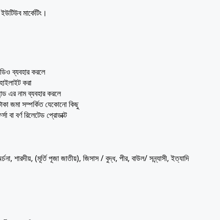
 ইউটিউব মার্কেটিং।
ভিডিও ব্যবহার করলে
 হাইলাইট করা
ন্ড এর নাম ব্যবহার করলে
টাকা জমা সম্পর্কিত যেকোনো কিছু
্সা বা বর্ণ রিলেটেড প্রোডাক্ট
অর্চনা, শারদীয়, (মূর্তি পূজা জাতীয়), জিসাস / বুদ্ধ, পীর, বাউল/ সন্ন্যাসী, ইত্যাদি