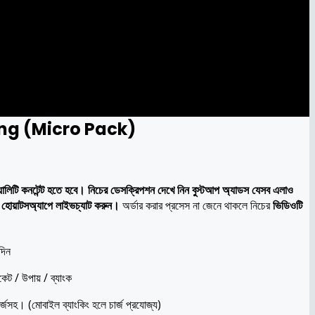
ng (Micro Pack)
nt
টি কনটেন্ট হতে হবে। নিচের ডেসক্রিপশন দেখে নিন বুস্টআপ অ্যাডস যেসব এলাও
ে হোয়াটসঅ্যাপে লাইভচ্যাট করুন।
অর্ডার করার প্রসেস না জেনে থাকলে নিচের
ভিডিওটি
.00.
দিন
রকেট / উপায় / ব্যাংক
র্জসহ। (মোবাইল ব্যাংকিং হলে চার্জ প্রযোজ্য)