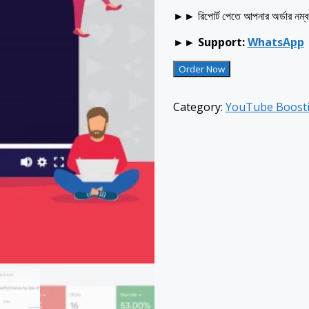
►►
রিপোর্ট পেতে আপনার অর্ডার নম
►► Support:
WhatsApp
YouTube
Order Now
Boosting
(Micro
Category:
YouTube Boost
Pack)
quantity