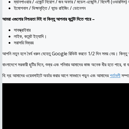
ম্যানপাওয়ার / এজেন্ট নিয়োগ / জব অফার / মডেল এজেন্সি / বিদেশী (ওভারসিস) 
ইমোশনাল / ভিক্ষাবৃত্তি / ফান্ড রাইজিং / ডোনেশন
আমরা এগুলোর নিশ্চয়তা দিই না কিন্তু আপনার কন্টেন্ট দিতে পারে –
সাবস্ক্রাইবার
লাইক, কমেন্ট ইত্যাদি।
সরাসরি বিক্রয়
আপনি নতুন হলে ধৈর্য ধরুন যেহেতু Google রিভিউ করতে 1/2 দিন সময় নেয়। কিন্তু আম
বাংলাদেশে সরকারী ছুটির দিনে, শুক্র এবং শনিবার আমাদের কাজ অনেক ধীর হতে পারে, বা 
বি: দ্র: আমাদের ওয়েবসাইটে অর্ডার করার আগে সাবধানে পড়ুন এবং আমাদের
শর্তাবলী
সম্পর