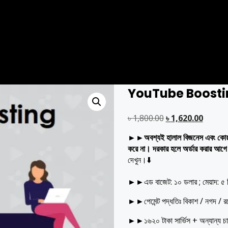
YouTube Boosti
Original
Curre
৳
1,800.00
৳
1,620.00
price
price
►►অবশ্যই হালাল বিজনেস এবং কোয়ালি
was:
is:
করে না। দরকার হলে অর্ডার করার আগ
৳ 1,800.00.
৳ 1,620
দেখুন।⬇️
►►
এড বাজেট: ১০ ডলার ; মেয়াদ: ৫ 
►►
পেমেন্ট পদ্ধতিঃ বিকাশ / নগদ / 
►►
১৬২০ টাকা সার্ভিস + অন্যান্য চা