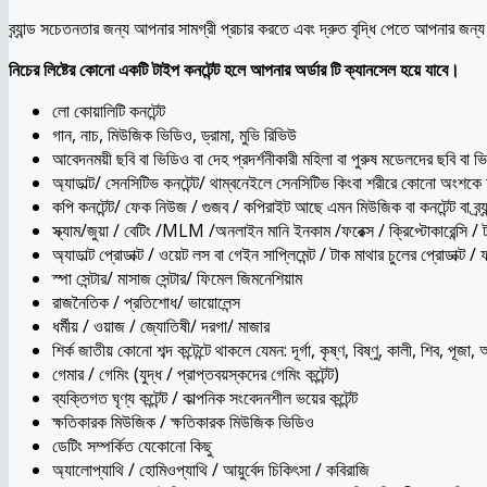
ব্র্যান্ড সচেতনতার জন্য আপনার সামগ্রী প্রচার করতে এবং দ্রুত বৃদ্ধি পেতে আপনার জন্য
নিচের লিষ্টের কোনো একটি টাইপ কনটেন্ট হলে আপনার অর্ডার টি ক্যানসেল হয়ে যাবে।
লো কোয়ালিটি কনটেন্ট
গান, নাচ, মিউজিক ভিডিও, ড্রামা, মুভি রিভিউ
আবেদনময়ী ছবি বা ভিডিও বা দেহ প্রদর্শনীকারী মহিলা বা পুরুষ মডেলদের ছবি বা 
অ্যাডাল্ট/ সেনসিটিভ কনটেন্ট/ থাম্বনেইলে সেনসিটিভ কিংবা শরীরে কোনো অংশকে
কপি কনটেন্ট/ ফেক নিউজ / গুজব / কপিরাইট আছে এমন মিউজিক বা কনটেন্ট বা ব্র্যা
স্ক্যাম/জুয়া / বেটিং /MLM /অনলাইন মানি ইনকাম /ফরেক্স / ক্রিপ্টোকারেন্সি / 
অ্যাডাল্ট প্রোডাক্ট / ওয়েট লস বা গেইন সাপ্লিমেন্ট / টাক মাথার চুলের প্রোডাক্ট / ফর
স্পা সেন্টার/ মাসাজ সেন্টার/ ফিমেল জিমনেশিয়াম
রাজনৈতিক / প্রতিশোধ/ ভায়োলেন্স
ধর্মীয় / ওয়াজ / জ্যোতিষী/ দরগা/ মাজার
শির্ক জাতীয় কোনো শব্দ কন্টেন্টে থাকলে যেমন: দূর্গা, কৃষ্ণ, বিষ্ণু, কালী, শিব, পূজা, 
গেমার / গেমিং (যুদ্ধ / প্রাপ্তবয়স্কদের গেমিং কন্টেন্ট)
ব্যক্তিগত ঘৃণ্য কন্টেন্ট / কাল্পনিক সংবেদনশীল ভয়ের কন্টেন্ট
ক্ষতিকারক মিউজিক / ক্ষতিকারক মিউজিক ভিডিও
ডেটিং সম্পর্কিত যেকোনো কিছু
অ্যালোপ্যাথি / হোমিওপ্যাথি / আয়ুর্বেদ চিকিৎসা / কবিরাজি