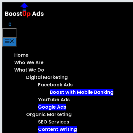
Skip
to
content
0
Menu
Menu
Home
Who We Are
What We Do
Digital Marketing
Facebook Ads
Boost with Mobile Banking
YouTube Ads
Google Ads
Organic Marketing
SEO Services
Content Writing