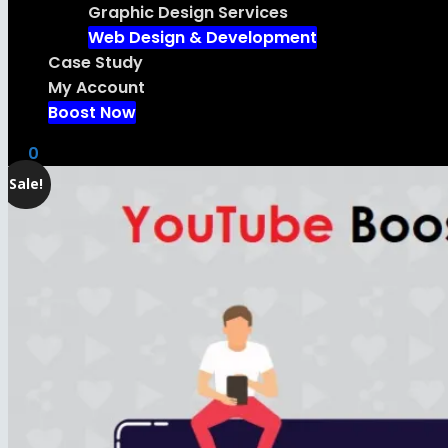
Graphic Design Services
Web Design & Development
Case Study
My Account
Boost Now
0
Sale!