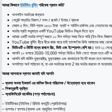
আমরা কিভাবে
ইউটিউব বুস্টিং
পরিষেবা প্রদান করি?
অনলাইন অর্ডারের মাধ্যমে
পেমেন্ট পদ্ধতিঃ বিকাশ / নগদ / রকেট / উপায় / ব্যাংক
মেয়াদ ৫ দিন ; মিনি প্যাক ১৬২০ টাকা ভ্যাট + সার্ভিস চার্জসহ এবং লেনদেনের 
অর্ডার প্রতি শুধুমাত্র একটি YouTube ভিডিও লিঙ্ক দিতে হবে
আমরা একটি অর্ডার সম্পূর্ণ করতে ১০ দিন পর্যন্ত সময় নিতে পারি (ইন-ফিড বিজ্ঞ
YouTube বুস্টিং ধীরে ধীরে কাজ করে তাই তাৎক্ষণিক ভিউ আমাদের কাছ থেকে
ভিডিওটি ৩ মিনিট মধ্যে রাখলে রিচ, ভিউ এবং ইম্প্রেশন বেশি হয়।
তবে ১১ সেকেন
আপনি ১০ ডলারে 3500-10,000 পর্যন্ত ভিডিও ভিউ পেতে পারেন তবে এটি আপনার
আপনি যদি মার্কিন যুক্তরাষ্ট্র, যুক্তরাজ্য এবং কানাডাকে টার্গেট করেন তবে 
অপর্যাপ্ত অর্থ পাঠাবেন না, বা এক অর্ডারের জন্য 2 বার অর্ডার করবেন না অন্যথায
আমরা আপনাকে স্বাগত জানাই যদি আপনি
– ব্যবসা অথবা ইকমার্স এর মালিক কিংবা পরিচালক / উদ্যোক্তা হয়ে থাকেন
– শিক্ষানুরাগী ব্যক্তি
– অ্যাফিলিয়েট মার্কেটার (পণ্য পর্যালোচনা)
– ইউটিউবার (ইউনিক / রিভিউ কনটেন্ট প্রোডিউসার)
– ভ্লগার / ব্লগার (ব্যবসা এবং প্রযুক্তি সম্পর্কিত)