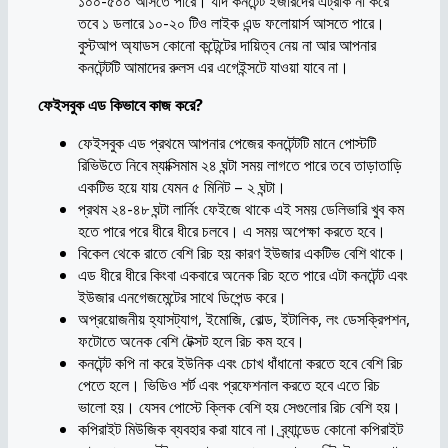
১০০-৫০০ আসতে পারে। যদি কনটেন্ট ইজারদের এট্রাক না করে
তবে ১ ডলারে ১০-২০ টিও লাইক এন্ড ফলোয়ার্স আসতে পারে।
বুস্টআপ অ্যাডস কোনো কন্টেন্টের দায়িত্ব নেয় না আর আপনার
কনটেন্টটি আমাদের রুলস এর এগেইন্সটে যাওয়া যাবে না।
ফেইসবুক এড কিভাবে কাজ করে?
ফেইসবুক এড প্রথমে আপনার পেজের কনটেন্টটি মানে পোস্টটি
রিভিউতে নিবে ম্যাক্সিমাম ২৪ ঘন্টা সময় লাগতে পারে তবে তাড়াতাড়ি
একটিভ হয়ে যায় যেমন ৫ মিনিট – ২ ঘন্টা।
প্রথম ২৪-৪৮ ঘন্টা লার্নিং ফেইজে থাকে এই সময় ডেলিভারি খুব কম
হতে পারে পরে ধীরে ধীরে চলবে। এ সময় অপেক্ষা করতে হবে।
বিকেল থেকে রাতে বেশি রিচ হয় কারণ ইউজার একটিভ বেশি থাকে।
এড ধীরে ধীরে কিংবা একবারে অনেক রিচ হতে পারে এটা কনটেন্ট এবং
ইউজার এনগেজমেন্টের সাথে ডিপেন্ড করে।
অপ্রয়োজনীয় হ্যাসট্যাগ, ইমোজি, বোল্ড, ইটালিক, লং ডেসক্রিপশন,
ফটোতে অনেক বেশি টেক্সট হলে রিচ কম হবে।
কনটেন্ট কপি না করে ইউনিক এবং চোখ ধাঁধানো করতে হবে বেশি রিচ
পেতে হলে। ভিডিও শর্ট এবং প্রফেশনাল করতে হবে এতে রিচ
ভালো হয়। যেসব পোস্টে ক্লিক বেশি হয় সেগুলোর রিচ বেশি হয়।
কপিরাইট মিউজিক ব্যবহার করা যাবে না। ব্র্যান্ডেড কোনো কপিরাইট