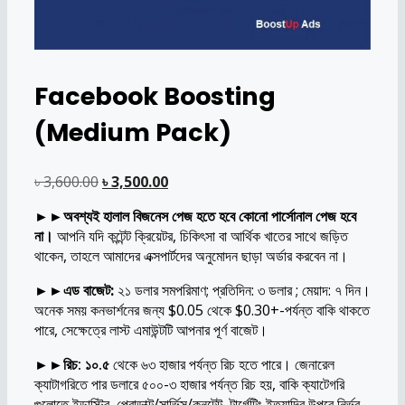
Facebook Boosting
(Medium Pack)
Original
Current
৳
3,600.00
৳
3,500.00
price
price
►►
অবশ্যই হালাল বিজনেস পেজ হতে হবে কোনো পার্সোনাল পেজ হবে
was:
is:
না।
আপনি যদি কন্টেন্ট ক্রিয়েটর, চিকিৎসা বা আর্থিক খাতের সাথে জড়িত
৳ 3,600.00.
৳ 3,500.00.
থাকেন, তাহলে আমাদের এক্সপার্টদের অনুমোদন ছাড়া অর্ডার করবেন না।
►►
এড বাজেট:
২১ ডলার সমপরিমাণ; প্রতিদিন: ৩ ডলার ; মেয়াদ: ৭ দিন।
অনেক সময় কনভার্শনের জন্য $0.05 থেকে $0.30+-পর্যন্ত বাকি থাকতে
পারে, সেক্ষেত্রে লাস্ট এমাউন্টটি আপনার পূর্ণ বাজেট।
►►রিচ: ১০.৫
থেকে ৬৩ হাজার পর্যন্ত রিচ হতে পারে। জেনারেল
ক্যাটাগরিতে পার ডলারে ৫০০-৩ হাজার পর্যন্ত রিচ হয়, বাকি ক্যাটেগরি
গুলোতে ইন্ডাস্ট্রি, প্রোডাক্ট/সার্ভিস/কনটেন্ট, টার্গেটিং ইত্যাদির উপরে নির্ভর