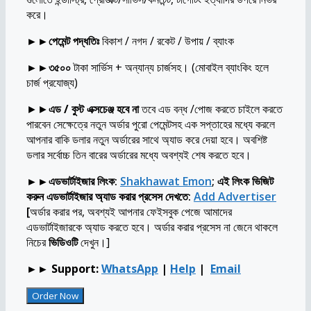
করে।
►►
পেমেন্ট পদ্ধতিঃ
বিকাশ / নগদ / রকেট / উপায় / ব্যাংক
►►৩৫০০
টাকা সার্ভিস + অন্যান্য চার্জসহ। (মোবাইল ব্যাংকিং হলে
চার্জ প্রযোজ্য)
►►
এড / বুস্ট এক্সচেঞ্জ হবে না
তবে এড বন্ধ /পোজ করতে চাইলে করতে
পারবেন সেক্ষেত্রে নতুন অর্ডার পুরো পেমেন্টসহ এক সপ্তাহের মধ্যে করলে
আপনার বাকি ডলার নতুন অর্ডারের সাথে অ্যাড করে দেয়া হবে। অবশিষ্ট
ডলার সর্বোচ্চ তিন বারের অর্ডারের মধ্যে অবশ্যই শেষ করতে হবে।
►►এডভার্টাইজার লিংক:
Shakhawat Emon
; এই লিংক ভিজিট
করুন এডভার্টাইজার অ্যাড করার প্রসেস দেখতে:
Add Advertiser
[
অর্ডার করার পর, অবশ্যই আপনার ফেইসবুক পেজে আমাদের
এডভার্টাইজারকে অ্যাড করতে হবে। অর্ডার করার প্রসেস না জেনে থাকলে
নিচের
ভিডিওটি
দেখুন।]
►►
Support:
WhatsApp
|
Help
|
Email
Facebook
Order Now
Boosting