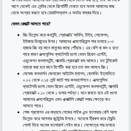
আগে থেকেই এড সেন্টার থেকে রিপোর্টটি দেখতে হবে অথবা আমাদের কাছ
থেকে সংগ্রহ করতে হবে হোয়াটসঅ্যাপ এ অর্ডার নাম্বার দিয়ে।
কেমন রেজাল্ট আসতে পারে?
রিচ ডিপেন্ড করে কনটেন্ট, প্রোডাক্ট/ সার্ভিস, টাইম, লোকেশন,
ইউজার ডিমান্ডের উপর। আমাদের এক্সপেরিয়েন্স পার ডলারে ১-৩
হাজার রিচ হয় মানে মানুষের কাছে পৌঁছায়। এর বেশি বা কম ও হতে
পারে কারণ এক্সপেন্সিভ ক্যাটেগরি গুলো যেমন রিয়েল এস্টেট,
এডুকেশন কনসালটেন্ট, লাক্সারি প্রোডাক্টে কম আসবে। যত ইন্টারেস্ট
ন্যারো করা হবে মানে টার্গেটিং করা হবে তত কম আসবে রিচ।
মেসেজ কনভার্সন জেনারেল আইটেম ফ্যাশন, ক্লোথিং ইত্যাদিতে
০.০২ থেকে ০.১৫ সেন্ট কাটে পার কনভার্সেশনে। এক্সপেন্সিভ
ক্যাটেগরি গুলো যেমন রিয়েল এস্টেট, এডুকেশন কনসালটেন্ট, লাক্সারি
প্রোডাক্টে ০.১০ থেকে ১ ডলার পর্যন্ত। মনে রাখতে হবে এই গুলো
আমাদের এক্সপেরিয়েন্স এমন এক্সাক্টলি রেজাল্ট সবার ক্ষেত্রে নাও
আসতে পারে।
পেজ প্রমোশন এর মাধ্যমে পেজের লাইক এন্ড ফলোয়ার বেশি আসা
ডিপেন্ড করে আপনার কন্টেন্টের উপরে। অনেকে ট্রিকস করে ট্রেন্ডি
পোস্ট দিয়ে অনেক ফলোয়ার্স গেইন করে। সেক্ষেত্রে পার ডলারে