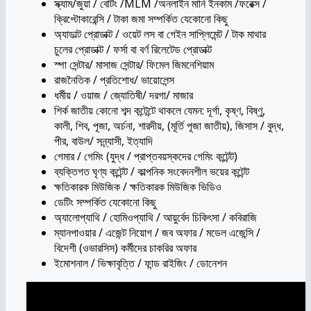
স্ক্যাম/জুয়া / বেটিং /MLM /অনলাইন মানি ইনকাম /ফরেক্স /
ক্রিপ্টোকারেন্সি / টাকা জমা সম্পর্কিত যেকোনো কিছু
অ্যাডাল্ট প্রোডাক্ট / ওয়েট লস বা গেইন সাপ্লিমেন্ট / টাক মাথার
চুলের প্রোডাক্ট / ফর্সা বা বর্ণ রিলেটেড প্রোডাক্ট
স্পা সেন্টার/ মাসাজ সেন্টার/ ফিমেল জিমনেশিয়াম
রাজনৈতিক / প্রতিশোধ/ ভায়োলেন্স
ধর্মীয় / ওয়াজ / জ্যোতিষী/ দরগা/ মাজার
শির্ক জাতীয় কোনো শব্দ কন্টেন্টে থাকলে যেমন: দূর্গা, কৃষ্ণ, বিষ্ণু,
কালী, শিব, পূজা, অর্চনা, শারদীয়, (মূর্তি পূজা জাতীয়), জিসাস / বুদ্ধ,
পীর, বাউল/ সন্ন্যাসী, ইত্যাদি
গেমার / গেমিং (যুদ্ধ / প্রাপ্তবয়স্কদের গেমিং কন্টেন্ট)
ব্যক্তিগত ঘৃণ্য কন্টেন্ট / কাল্পনিক সংবেদনশীল ভয়ের কন্টেন্ট
ক্ষতিকারক মিউজিক / ক্ষতিকারক মিউজিক ভিডিও
ডেটিং সম্পর্কিত যেকোনো কিছু
অ্যালোপ্যাথি / হোমিওপ্যাথি / আয়ুর্বেদ চিকিৎসা / কবিরাজি
ম্যানপাওয়ার / এজেন্ট নিয়োগ / জব অফার / মডেল এজেন্সি /
বিদেশী (ওভারসিস) কর্মীদের চাকরির অফার
ইমোশনাল / ভিক্ষাবৃত্তি / ফান্ড রাইজিং / ডোনেশন