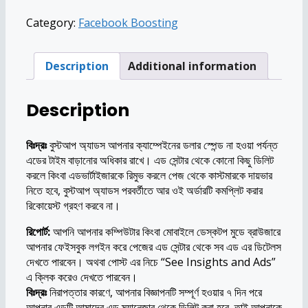
(Medium
Category:
Facebook Boosting
Pack)
quantity
Description
Additional information
Description
বিঃদ্রঃ
বুস্টআপ অ্যাডস আপনার ক্যাম্পেইনের ডলার স্পেন্ড না হওয়া পর্যন্ত
এডের টাইম বাড়ানোর অধিকার রাখে। এড সেন্টার থেকে কোনো কিছু ডিলিট
করলে কিংবা এডভার্টাইজারকে রিমুভ করলে পেজ থেকে কাস্টমারকে দায়ভার
নিতে হবে, বুস্টআপ অ্যাডস পরবর্তীতে আর ওই অর্ডারটি কমপ্লিট করার
রিকোয়েস্ট গ্রহণ করবে না।
রিপোর্ট:
আপনি আপনার কম্পিউটার কিংবা মোবাইলে ডেস্কটপ মুডে ব্রাউজারে
আপনার ফেইসবুক লগইন করে পেজের এড সেন্টার থেকে সব এড এর ডিটেলস
দেখতে পারবেন। অথবা পোস্ট এর নিচে “See Insights and Ads”
এ ক্লিক করেও দেখতে পারবেন।
বিঃদ্রঃ
নিরাপত্তার কারণে, আপনার বিজ্ঞাপনটি সম্পূর্ণ হওয়ার ৭ দিন পরে
আপনার এডটি আমাদের এড ম্যানেজার থেকে ডিলিট করা হবে, তাই আপনাকে