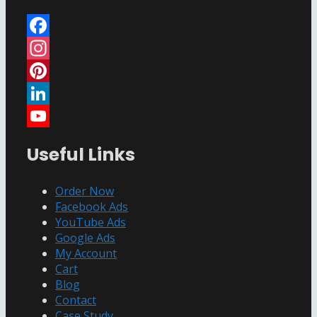
Facebook
Instagram
Pinterest
LinkedIn
YouTube
Useful Links
Channel
Order Now
Facebook Ads
YouTube Ads
Google Ads
My Account
Cart
Blog
Contact
Case Study