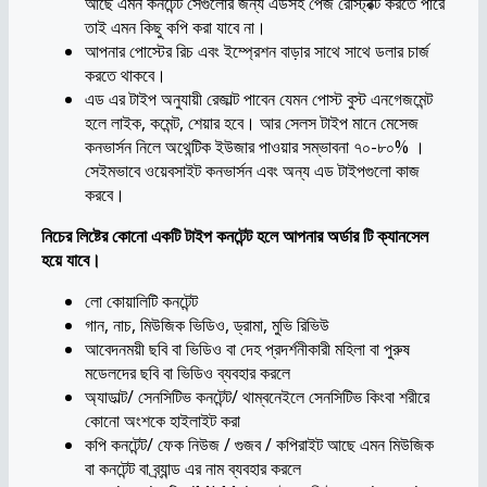
আছে এমন কনটেন্ট সেগুলোর জন্য এডসহ পেজ রেস্ট্রিক্ট করতে পারে
তাই এমন কিছু কপি করা যাবে না।
আপনার পোস্টের রিচ এবং ইম্প্রেশন বাড়ার সাথে সাথে ডলার চার্জ
করতে থাকবে।
এড এর টাইপ অনুযায়ী রেজাল্ট পাবেন যেমন পোস্ট বুস্ট এনগেজমেন্ট
হলে লাইক, কমেন্ট, শেয়ার হবে। আর সেলস টাইপ মানে মেসেজ
কনভার্সন নিলে অথেন্টিক ইউজার পাওয়ার সম্ভাবনা ৭০-৮০% ।
সেইমভাবে ওয়েবসাইট কনভার্সন এবং অন্য এড টাইপগুলো কাজ
করবে।
নিচের লিষ্টের কোনো একটি টাইপ কনটেন্ট হলে আপনার অর্ডার টি ক্যানসেল
হয়ে যাবে।
লো কোয়ালিটি কনটেন্ট
গান, নাচ, মিউজিক ভিডিও, ড্রামা, মুভি রিভিউ
আবেদনময়ী ছবি বা ভিডিও বা দেহ প্রদর্শনীকারী মহিলা বা পুরুষ
মডেলদের ছবি বা ভিডিও ব্যবহার করলে
অ্যাডাল্ট/ সেনসিটিভ কনটেন্ট/ থাম্বনেইলে সেনসিটিভ কিংবা শরীরে
কোনো অংশকে হাইলাইট করা
কপি কনটেন্ট/ ফেক নিউজ / গুজব / কপিরাইট আছে এমন মিউজিক
বা কনটেন্ট বা ব্র্যান্ড এর নাম ব্যবহার করলে