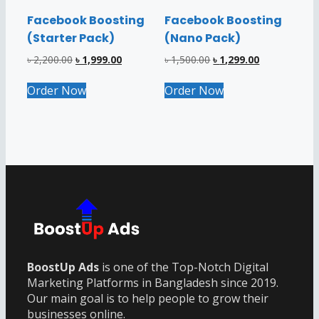
product
page
Facebook Boosting
Facebook Boosting
(Starter Pack)
(Nano Pack)
Original
Current
Original
Current
৳
2,200.00
৳
1,999.00
৳
1,500.00
৳
1,299.00
price
price
price
price
was:
is:
was:
is:
Order Now
Order Now
৳ 2,200.00.
৳ 1,999.00.
৳ 1,500.00.
৳ 1,299.00.
BoostUp Ads
is one of the Top-Notch Digital
Marketing Platforms in Bangladesh since 2019.
Our main goal is to help people to grow their
businesses online.